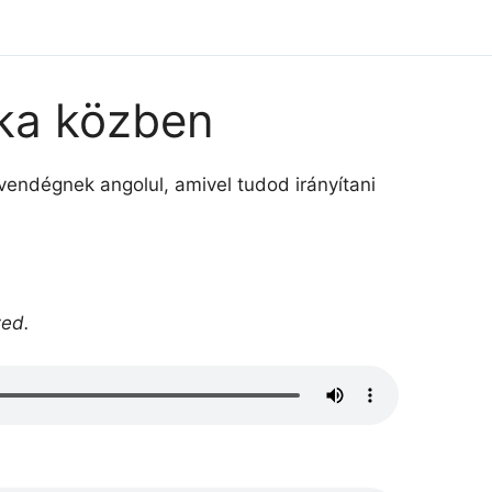
nka közben
endégnek angolul, amivel tudod irányítani
zed.