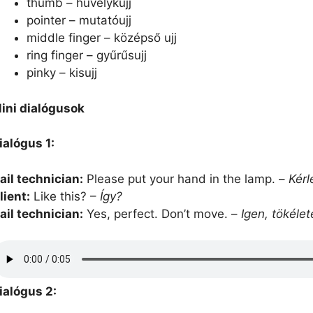
thumb – hüvelykujj
pointer – mutatóujj
middle finger – középső ujj
ring finger – gyűrűsujj
pinky – kisujj
ini dialógusok
ialógus 1:
ail technician:
Please put your hand in the lamp. –
Kérl
lient:
Like this? –
Így?
ail technician:
Yes, perfect. Don’t move. –
Igen, tökéle
ialógus 2: