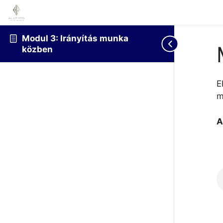
Modul 3: Irányítás munka
közben
E
m
A