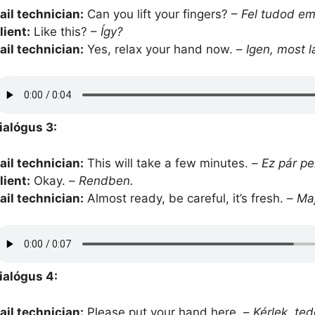
ail technician:
Can you lift your fingers? –
Fel tudod eme
lient:
Like this? –
Így?
ail technician:
Yes, relax your hand now. –
Igen, most l
ialógus 3:
ail technician:
This will take a few minutes. –
Ez pár pe
lient:
Okay. –
Rendben.
ail technician:
Almost ready, be careful, it’s fresh. –
Maj
ialógus 4:
ail technician:
Please put your hand here. –
Kérlek, te