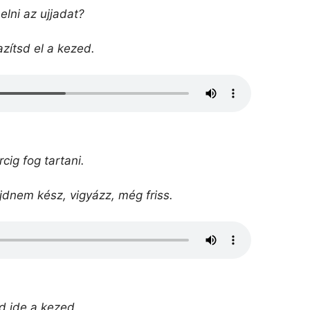
lni az ujjadat?
azítsd el a kezed.
rcig fog tartani.
dnem kész, vigyázz, még friss.
dd ide a kezed.