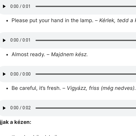
Please put your hand in the lamp. –
Kérlek, tedd a
Almost ready. –
Majdnem kész.
Be careful, it’s fresh. –
Vigyázz, friss (még nedves).
jjak a kézen: