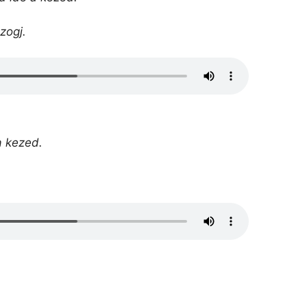
zogj.
a kezed.