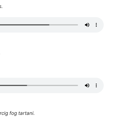
s.
.
rcig fog tartani.