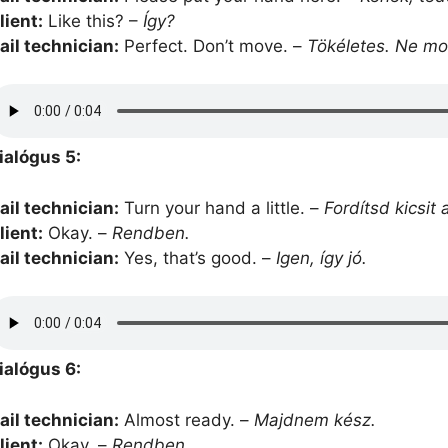
lient:
Like this? –
Így?
ail technician:
Perfect. Don’t move. –
Tökéletes. Ne mo
ialógus 5:
ail technician:
Turn your hand a little. –
Fordítsd kicsit 
lient:
Okay. –
Rendben.
ail technician:
Yes, that’s good. –
Igen, így jó.
ialógus 6:
ail technician:
Almost ready. –
Majdnem kész.
lient:
Okay. –
Rendben.