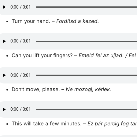
Turn your hand. –
Fordítsd a kezed.
Can you lift your fingers? –
Emeld fel az ujjad. / Fe
Don’t move, please. –
Ne mozogj, kérlek.
This will take a few minutes. –
Ez pár percig fog tar