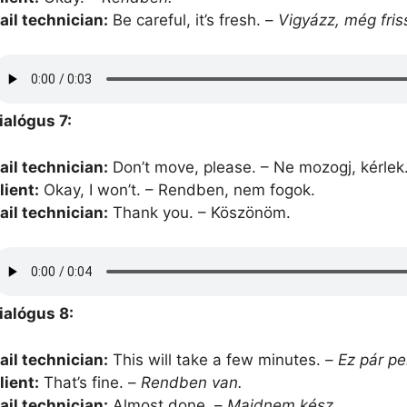
ail technician:
Be careful, it’s fresh. –
Vigyázz, még fris
ialógus 7:
ail technician:
Don’t move, please. – Ne mozogj, kérlek
lient:
Okay, I won’t. – Rendben, nem fogok.
ail technician:
Thank you. – Köszönöm.
ialógus 8:
ail technician:
This will take a few minutes. –
Ez pár pe
lient:
That’s fine. –
Rendben van.
ail technician:
Almost done. –
Majdnem kész.