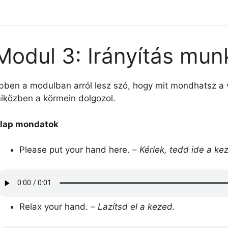
Modul 3: Irányítás mu
bben a modulban arról lesz szó, hogy mit mondhatsz a v
iközben a körmein dolgozol.
lap mondatok
Please put your hand here. –
Kérlek, tedd ide a ke
Relax your hand. –
Lazítsd el a kezed.