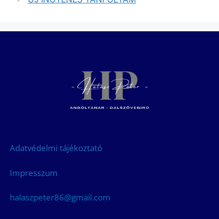
Adatvédelmi tájékoztató
Impresszum
halaszpeter86@gmail.com