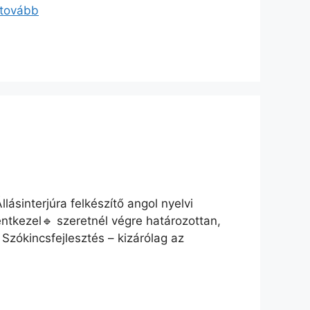
 tovább
lásinterjúra felkészítő angol nyelvi
entkezel🔹 szeretnél végre határozottan,
 Szókincsfejlesztés – kizárólag az