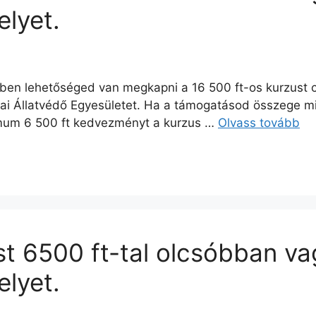
lyet.
tében lehetőséged van megkapni a 16 500 ft-os kurzust
ai Állatvédő Egyesületet. Ha a támogatásod összege m
nimum 6 500 ft kedvezményt a kurzus …
Olvass tovább
t 6500 ft-tal olcsóbban v
lyet.