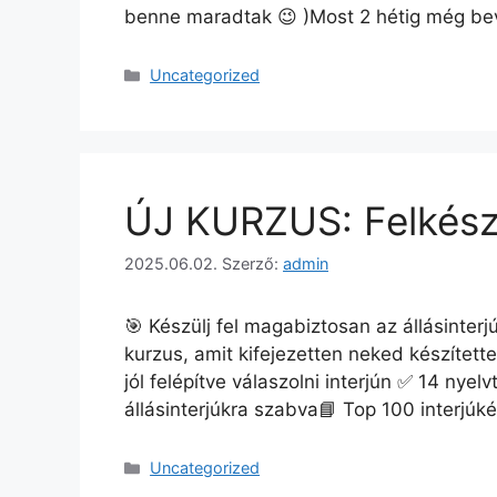
benne maradtak 😉 )Most 2 hétig még be
Uncategorized
ÚJ KURZUS: Felkészít
2025.06.02.
Szerző:
admin
🎯 Készülj fel magabiztosan az állásinterjú
kurzus, amit kifejezetten neked készítette
jól felépítve válaszolni interjún ✅ 14 nye
állásinterjúkra szabva📘 Top 100 interjú
Uncategorized