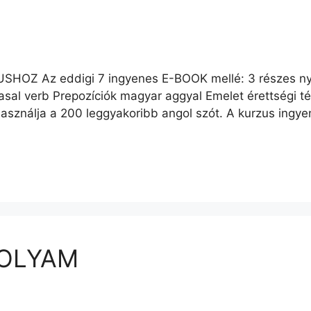
Z Az eddigi 7 ingyenes E-BOOK mellé: 3 részes nye
rasal verb Prepozíciók magyar aggyal Emelet érettségi 
asználja a 200 leggyakoribb angol szót. A kurzus ingye
FOLYAM