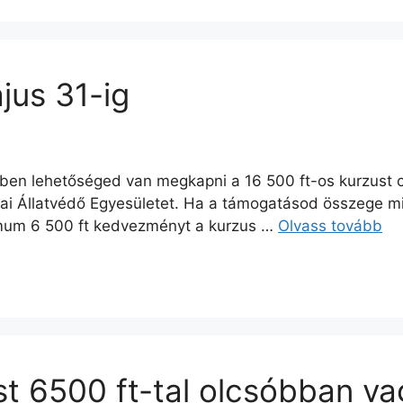
us 31-ig
tében lehetőséged van megkapni a 16 500 ft-os kurzust
ai Állatvédő Egyesületet. Ha a támogatásod összege m
nimum 6 500 ft kedvezményt a kurzus …
Olvass tovább
t 6500 ft-tal olcsóbban v