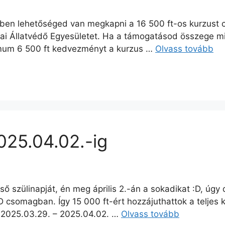
tében lehetőséged van megkapni a 16 500 ft-os kurzust
ai Állatvédő Egyesületet. Ha a támogatásod összege m
nimum 6 500 ft kedvezményt a kurzus …
Olvass tovább
25.04.02.-ig
lső szülinapját, én meg április 2.-án a sokadikat :D, úg
LD csomagban. Így 15 000 ft-ért hozzájuthattok a teljes
ó 2025.03.29. – 2025.04.02. …
Olvass tovább