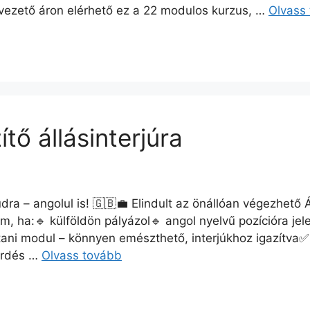
vezető áron elérhető ez a 22 modulos kurzus, …
Olvass
ő állásinterjúra
dra – angolul is! 🇬🇧💼 Elindult az önállóan végezhető Ál
m, ha:🔹 külföldön pályázol🔹 angol nyelvű pozícióra jel
lvtani modul – könnyen emészthető, interjúkhoz igazítva✅
kérdés …
Olvass tovább