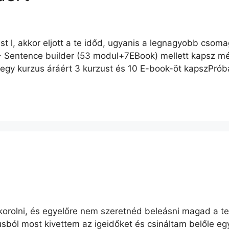
t l, akkor eljott a te időd, ugyanis a legnagyobb csomag
us + Sentence builder (53 modul+7EBook) mellett kapsz m
 egy kurzus áráért 3 kurzust és 10 E-book-öt kapszPró
orolni, és egyelőre nem szeretnéd beleásni magad a tel
sból most kivettem az igeidőket és csináltam belőle egy 