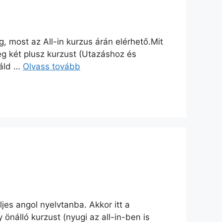
, most az All-in kurzus árán elérhető.Mit
ég két plusz kurzust (Utazáshoz és
báld …
Olvass tovább
jes angol nyelvtanba. Akkor itt a
önálló kurzust (nyugi az all-in-ben is