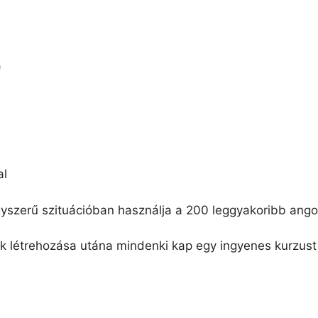
)
al
yszerű szituációban használja a 200 leggyakoribb angol
ók létrehozása utána mindenki kap egy ingyenes kurzus