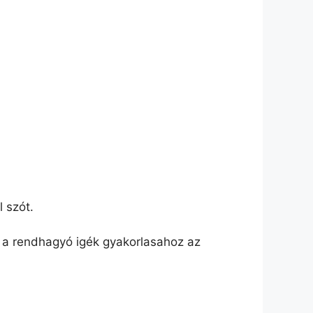
 szót.
t a rendhagyó igék gyakorlasahoz az