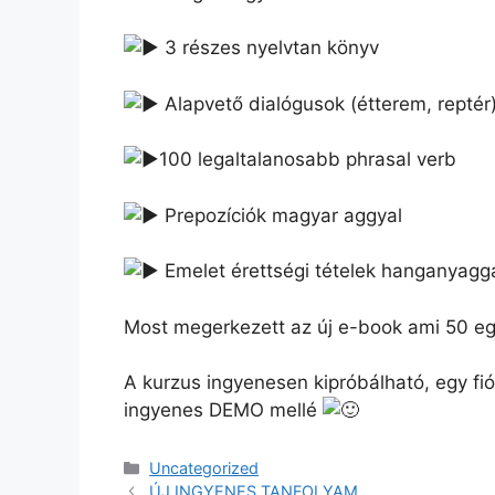
3 részes nyelvtan könyv
Alapvető dialógusok (étterem, reptér
100 legaltalanosabb phrasal verb
Prepozíciók magyar aggyal
Emelet érettségi tételek hanganyagg
Most megerkezett az új e-book ami 50 eg
A kurzus ingyenesen kipróbálható, egy fi
ingyenes DEMO mellé
Uncategorized
ÚJ INGYENES TANFOLYAM